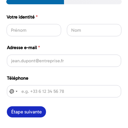
Votre identité
*
First
Last
d
Adresse e-mail
*
e
d
e
l
a
Téléphone
No country selected
Étape suivante