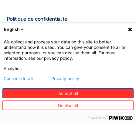
Politique de confidentialité
English
We collect and process your data on this site to better
understand how it is used. You can give your consent to all or
selected purposes, or you can decline them all. For more
information, see our privacy policy.
Analytics
Consent details
Privacy policy
©
Accept all
Redion
Decline all
Nous
Particuliers​
Entreprises​
connaitre​
Voyage
Powered by
Qui
Mobilité
sommes-