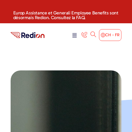
Europ Assistance et Generali Employee Benefits sont
désormais Redion. Consultez la FAQ.
CH - FR