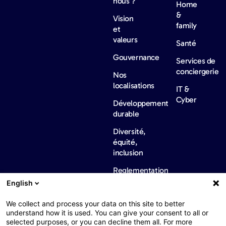
nous ?
Home
&
Vision
family
et
valeurs
Santé
Gouvernance
Services de
conciergerie
Nos
localisations
IT &
Cyber
Développement
durable
Diversité,
équité,
inclusion
Reglementation
internationale
English
Actualités
Carrières​
Nous
contacter​
Nos
We collect and process your data on this site to better
actualités
understand how it is used. You can give your consent to all or
selected purposes, or you can decline them all. For more