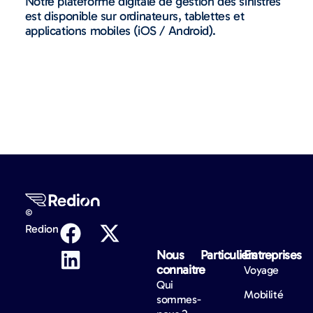
Notre plateforme digitale de gestion des sinistres
est disponible sur ordinateurs, tablettes et
applications mobiles (iOS / Android).
©
Redion
Nous
Particuliers​
Entreprises​
connaitre​
Voyage
Qui
Mobilité
sommes-