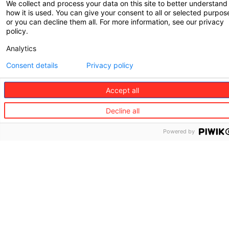
We collect and process your data on this site to better understand
Internationale
Haus &
Senior
how it is used. You can give your consent to all or selected purpos
regulatorische
Familie
or you can decline them all. For more information, see our privacy
care
Hinweise und
policy.
ausgeschlossene
Partner für
Concierge
Länder
Gesundheit
Analytics
Partner
Consent details
Privacy policy
für
Senior
Accept all
Care
Decline all
Partner
für
Powered by
Concierge
News &
Karriere
Kontakt
insights
Partner
Login
News
Barometers