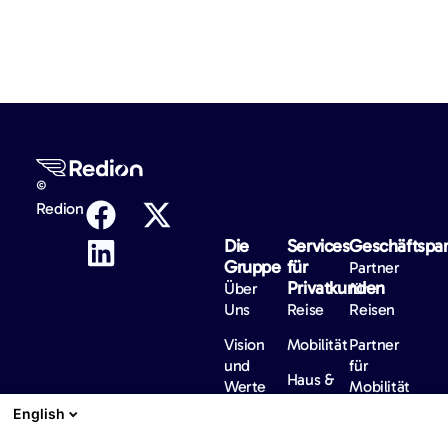
©
Redion
Die
Services
Geschäftspar
Gruppe
für
Partner
Privatkunden
Über
für
Uns
Reise
Reisen
Vision
Mobilität
Partner
und
für
Haus &
Werte
Mobilität
Familie
English
Governance
Partner
Gesundheit
für