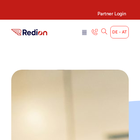
content
Partner Login
DE - AT