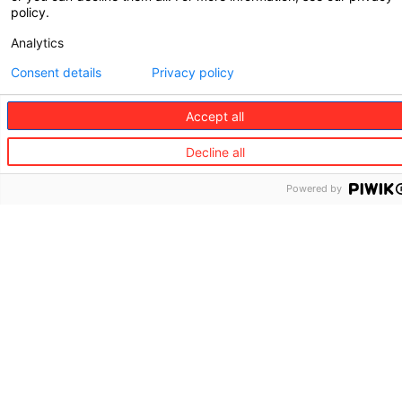
Unsere
policy.
Partnerunternehmen
Analytics
kommen aus
Consent details
Privacy policy
unterschiedlichen
Branchen
Accept all
Decline all
Powered by
Versicherungen
Banken und Anbieter von
Konsumkrediten
Finanzdienstleister