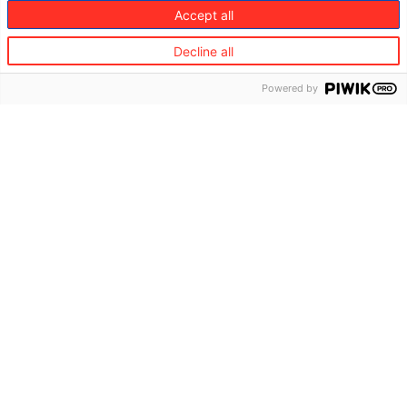
Accept all
Protection des appareils
Decline all
Contenus éducatifs
Powered by
Protéger
Pertes économiques directes dues au vol d’identité
Frais de défense juridique