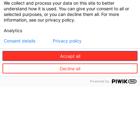
We collect and process your data on this site to better
Nous prenons nos responsabilités, tenons nos
understand how it is used. You can give your consent to all or
engagements et délivrons nos résultats — avec
selected purposes, or you can decline them all. For more
honnêteté, sang‑froid et détermination.
information, see our privacy policy.
Experts
Analytics
Nous nous imposons les standards les plus élevés
Consent details
Privacy policy
— attentifs à chaque détail, profondément
engagés auprès des personnes que nous
accompagnons et en amélioration continue.
Accept all
Decline all
Powered by