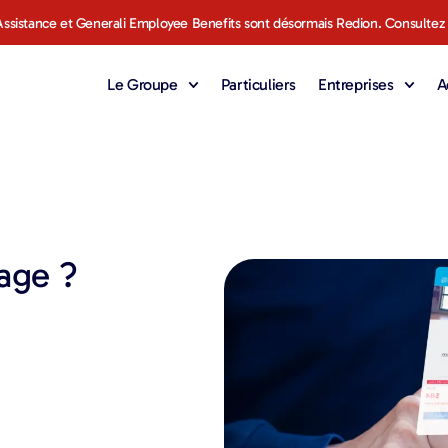
ssistance et Generali Employee Benefits sont désormais Redion. Consultez
Le Groupe
Particuliers
Entreprises
A
age ?