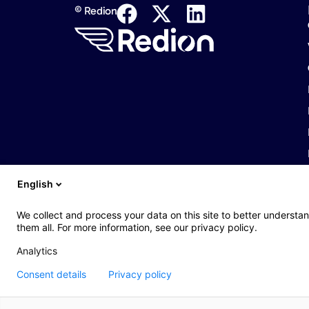
© Redion
English
We collect and process your data on this site to better understan
them all. For more information, see our privacy policy.
Analytics
Consent details
Privacy policy
Web : John Brightman
Politique de confidentialité
Accessibilité
Men