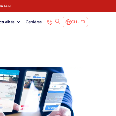
 la FAQ.
ctualités
Carrières
CH - FR