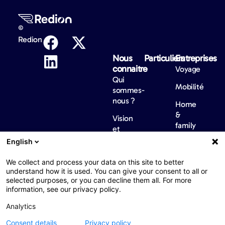
©
Redion
Nous
Particuliers​
Entreprises​
connaitre​
Voyage
Qui
Mobilité
sommes-
nous ?
Home
&
Vision
family
et
valeurs
English
Santé
Gouvernance
Services de
We collect and process your data on this site to better
conciergerie
understand how it is used. You can give your consent to all or
Nos
selected purposes, or you can decline them all. For more
localisations
IT &
information, see our privacy policy.
Cyber
Développement
Analytics
durable
Consent details
Privacy policy