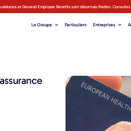
ssistance et Generali Employee Benefits sont désormais Redion. Consultez
Le Groupe
Particuliers
Entreprises
A
’assurance