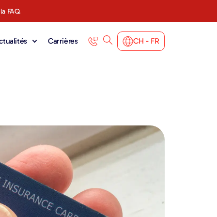
 la FAQ.
ctualités
Carrières
CH - FR