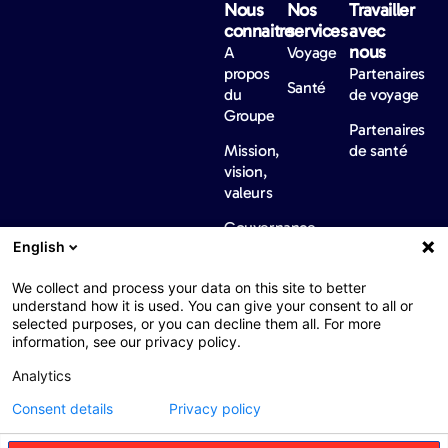
Nous
Nos
Travailler
connaitre
services
avec
nous
A
Voyage
propos
Partenaires
Santé
du
de voyage
Groupe
Partenaires
Mission,
de santé
vision,
valeurs
Gouvernance
English
Où
sommes-
We collect and process your data on this site to better
nous
understand how it is used. You can give your consent to all or
selected purposes, or you can decline them all. For more
Développement
information, see our privacy policy.
durable
Analytics
Diversité,
Consent details
Privacy policy
Equité et
Inclusion