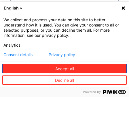
English
We collect and process your data on this site to better
Comercio / e-Commerce
understand how it is used. You can give your consent to all or
selected purposes, or you can decline them all. For more
information, see our privacy policy.
Analytics
Grupos de afinidad
Consent details
Privacy policy
Accept all
Decline all
Powered by