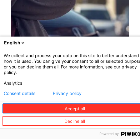
English
We collect and process your data on this site to better understand
how it is used. You can give your consent to all or selected purpos
or you can decline them all. For more information, see our privacy
policy.
Analytics
Consent details
Privacy policy
Technologie en innovatie
Accept all
Europ Assistance heeft unieke ervaring in het
Decline all
ontwikkelen van nieuwe generatie digitale
toegangspunten voor klanten, gebruikmakend van de
Powered by
nieuwste technologieën zoals Artificial Intelligence,