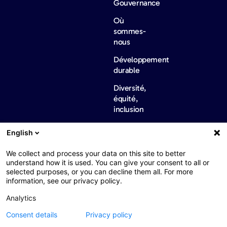
Gouvernance
Où
sommes-
nous
Développement
durable
Diversité,
équité,
inclusion
Informations
English
réglementaires
internationales
We collect and process your data on this site to better
Actualités
Carrieres
Contactez-
understand how it is used. You can give your consent to all or
&
nous
selected purposes, or you can decline them all. For more
ressources
information, see our privacy policy.
Actualités
Analytics
Baromètres
Consent details
Privacy policy