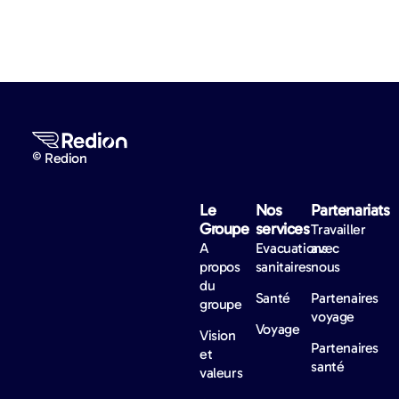
© Redion
Le
Nos
Partenariats
Groupe
services
Travailler
A
Evacuations
avec
propos
sanitaires
nous
du
Santé
Partenaires
groupe
voyage
Voyage
Vision
Partenaires
et
santé
valeurs