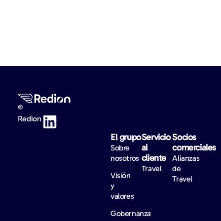
©
Redion
El grupo
Servicio
Socios
al
comerciales
Sobre
cliente
nosotros
Alianzas
Travel
de
Visión
Travel
y
valores
Gobernanza