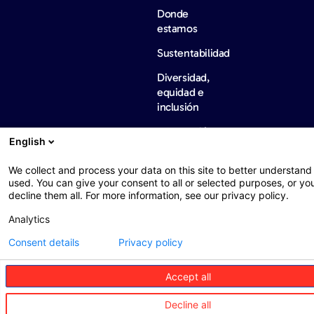
Donde
estamos
Sustentabilidad
Diversidad,
equidad e
inclusión
Información
English
de
normativa
We collect and process your data on this site to better understand 
internacional
used. You can give your consent to all or selected purposes, or yo
Notícias
Empleos
Contáctanos
decline them all. For more information, see our privacy policy.
y
opiniones
Analytics
Notícias
Consent details
Privacy policy
Barómetros
Accept all
Decline all