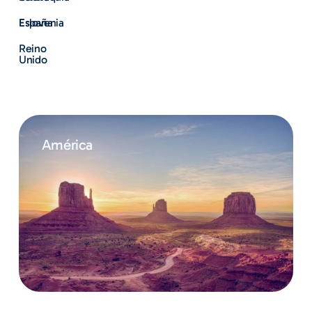
Eslovenia
España
Reino
Unido
América