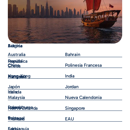
Austria
Bélgica
Australia
Bahrain
República
Francia
China
Polinesia Francesa
Checa
Hong-Kong
India
Alemania
Hungría
Japón
Jordan
Irlanda
Italia
Malaysia
Nueva Calendonia
Luxemburgo
Polonia
Nueva Zelanda
Singapore
Portugal
Suiza
Thailand
EAU
Serbia
Eslovaquia