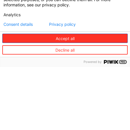
information, see our privacy policy.
Analytics
Consent details
Privacy policy
Accept all
Decline all
Powered by
©
Redion
Il
Offerta
Lavora
Gruppo
con noi
Viaggi
Chi
Partner
Mobilità
siamo
di
viaggio
Casa e
Vision
Famiglia
e
Partner
values
di
Salute
mobilità