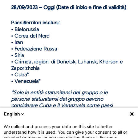
28/09/2023 – Oggi (Date di inizio e fine di validità)
Paesi/territori esclusi:
• Bielorussia
• Corea del Nord
• Iran
• Federazione Russa
• Siria
• Crimea, regioni di Donetsk, Luhansk, Kherson e
Zaporizhzhia
• Cuba*
• Venezuela*
*Solo le entità statunitensi del gruppo o le
persone statunitensi del gruppo devono
considerare Cuba e il Venezuela come paesi
esclusi. Cuba e il Venezuela devono essere
English
considerati paesi esclusi in presenza di un nesso
con gli Stati Uniti, compreso il dollaro statunitense.
We collect and process your data on this site to better
understand how it is used. You can give your consent to all or
selected purposes, or you can decline them all. For more