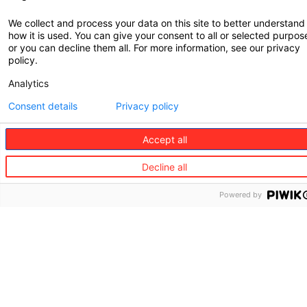
Haus
Vision
&
We collect and process your data on this site to better understand
und
how it is used. You can give your consent to all or selected purpos
Family
Werte
or you can decline them all. For more information, see our privacy
Gesundheit
policy.
Governance
Analytics
Concierge-
Wo
Service
wir
Consent details
Privacy policy
sind
IT &
Cyber
Accept all
Nachhaltigkeit
Diversität,
Decline all
Fairness
und
Powered by
Inklusion
Informationen
zur
internationalen
Regulierung
Neuigkeiten
Karriere
Wie Sie
uns
Unsere