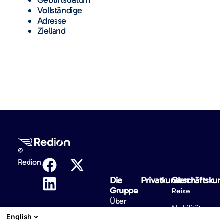
Vollständige
Adresse
Zielland
©
Redion
Die
Privatkunden
Geschäftsku
Gruppe
Reise
Über
Mobilität
uns
English