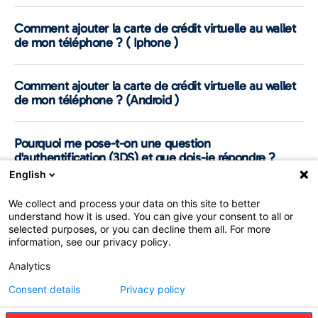
Comment ajouter la carte de crédit virtuelle au wallet
de mon téléphone ? ( Iphone )
Comment ajouter la carte de crédit virtuelle au wallet
de mon téléphone ? (Android )
Pourquoi me pose-t-on une question
d'authentification (3DS) et que dois-je répondre ?
English
Où puis-je trouver l'historique des transactions ?
We collect and process your data on this site to better
understand how it is used. You can give your consent to all or
selected purposes, or you can decline them all. For more
information, see our privacy policy.
Problème Technique
Analytics
Consent details
Privacy policy
Vous avez des questions techniques concernant votre